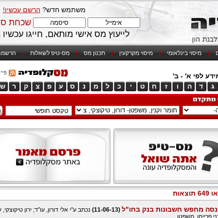
משתמש חדש?
הרשם עכשיו!
שכחת סי
לייעוץ מס אישי מותאם, חייגו עכשיו
4
ם
|
מיסוי בינלאומי
|
מיסוי מקרקעין
|
תכנון מס
|
מס-טיפ לשאלות
|
הרשמה
דע לפי א' - ב'
ג
ד
ה
ו
ז
ח
ט
י
כ
ל
מ
נ
ס
ע
פ
צ
ק
ר
ש
תוצאות
סה מחפש חשבונות בנק בחו"ל
(11-06-13)
נכתב ע"י אלי דורון, עו"ד; ירון טיקוצקי, ע
דני פריימן, משפטן