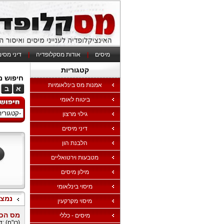
מיסים
|
אודות מסקלופדיה
|
דיני מסי
קטגוריות
חיפוש מי
אמנות מס בינלאומיות
א
ב
ביטוח לאומי
גילוי מרצון
דיני מיסים
הלבנת הון
מטבעות וירטואליים
מילון מיסים
מיסוי בינלאומי
נמצאו 649 
מיסוי מקרקעין
מס הכנ
מיסים - כללי
(רו"ח) ;