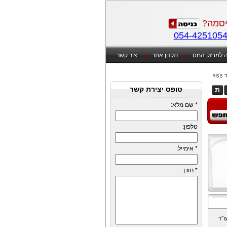
סמה?
054-425105
 למבזק המס
|
תקנון אתר
|
צור קשר
טופס יצירת קשר
ת
*
שם מלא:
טלפון:
*
אימייל:
*
תוכן:
ו"ד