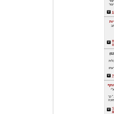
צור
צור
ות
ב
ח
כלית
עתו
?
ותף
"י
" כך
מזכה
י
ם