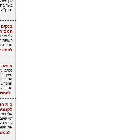
לכך שנעש
בשר בחו"
נמרץ" לחו
בנקים 
המס האמריקאיות 
ע"י אלי ד
רשויות 
ההכנסות
להמשך 
צוואה 
נכתב ע"י 
הסובייקט
המפרש י
הסובייקט
להמשך
בית הד
לקנוני
אלי דורו
"מי שעבד
קובע סעי
את העובד
להמשך