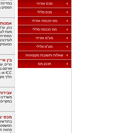
במדינת י
מכס אזרחי
המסים במ
מכס פלילי
מס הכנסה אזרחי
אמנות 
כהן, עו"ד
מס הכנסה פלילי
מעת לעת 
המתרחשי
מע''מ אזרחי
לעדכנכם 
המעסיקו
מע''מ פלילי
שאלות ותשובות מקצועיות
בין אי
תכנון מס
הריס, עו
הליך מקד
עבירות
משרדנו י
במקרים פ
מכס יבוא 
בחודשים
המשפט המ
מהווה ה