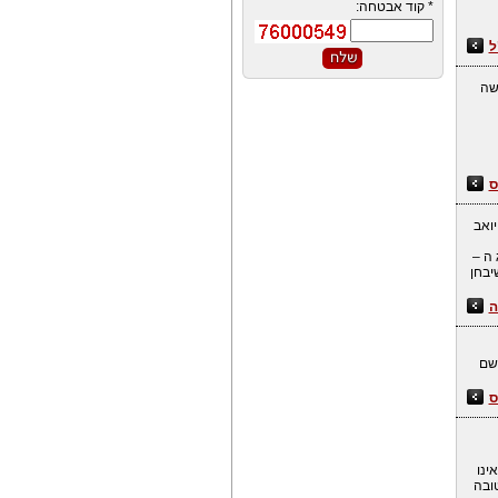
*
קוד אבטחה:
ל
משה
ס
יואב
י בהאג ה –
ם שיבחן
ה
אשם
ס
ינו
ובה