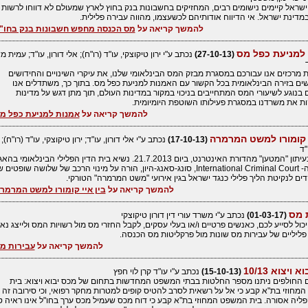
שראל קיימים נישומים רבים, המחזיקים בחשבונות בנק בחוץ לארץ שמעולם לא דווחו לרשות
דינת ישראל. אי הדיווח אודותיהם לכשעצמו, מהווה עבירה פלילית.
להמשך קריאה על
מס הכנסה מחפש חשבונות בנק בחו"
למניעת כפל מס
(27-10-13)
נכתב ע"י ירון טיקוצקי, עו"ד (רו"ח); אלי דורון, עו"ד; עמית 
מרכזים אנו עבורכם במסגרת מבזק המס הבינלאומי שלנו, את עיקרי השינויים והחידושים
ם בזירה הבינלאומית בכל הקשור עם האמנות למניעת כפל מס. בתוך כך, משתדלים אנו
בנוגע לשיעורי המס המתחייבים בניכוי במקור במדינות העולם, תוך מתן דגש על מדינות
ת את משרדנו במסגרת פעילותו השוטפת היומיומית.
להמשך קריאה על
אמנות למניעת כפל מ
י קומורו למשט המרמרה
(17-10-13)
נכתב ע"י אלי דורון, עו"ד; ירון טיקוצקי, עו"ד (רו"ח); 
"ד
פורסם בעיתון "המטען" מהדורת האינטרנט, ביום 21.7.2013. נשיא בית הדין הפלילי הבינלאומ
ICC או ה- International Criminal Court, סונג-סאנג-היון, הורה על מינוי הרכב של שלושה שופטי
ים לנקיטת הליך פלילי כנגד ישראל בגין אירועי "משט המרמרה" הטורקי.
להמשך קריאה על
בין איי קומורו למשט המרמר
 מס
(01-03-17)
נכתב ע"י משרד עורי דין דורון טיקוצקי
כול לסייע לכם, כאנשים פרטיים ו/או בעלי עסקים, לקבל החזרי מס מול רשויות המס ולייצג נ
ליליים של עבירות מס שונות מול פרקליטות מס הכנסה.
להמשך קריאה על
עבירות מ
ויצוא 10/13
(15-10-13)
נכתב ע"י עו"ד קרן לוי חפץ
 החולפים ניתנו מספר החלטות בבתי המשפט המחדשות בתחום של מכס יבוא ויצוא: בית
חוזי בת"א קבע כי אל על רשאית לסרב להטיס קופים למטרות מחקר רפואי, וכי סירובה זה א
פליה אסורה. בית המשפט המחוזי בת"א קבע כי דוח מכס שעמיל מכס ערך בחו"ל אינו ראיה ט