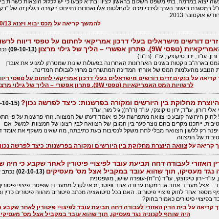
ה יצוא במרמה. בתי משפט השלום בראשון לציון ובת"א קבעו כי יש לכלול הוצאות כשרות ביי
ל במסגרת חישוב הערך לצרכי מכס. להחלטות אלו ואחרות נתייחס בקצרה בגליון זה של "בקי
דש אוקטובר 2013.
להמשך קריאה על
מכס יבוא ויצוא 10/13
זרים דורשים מישראלים בעלי דרכון אמריקאי לחתום על טפסי דיווח לרשוי
(טפסי 9W). פתרון אפשרי – הליך של גילוי מרצון
(09-10-13)
נכת
ורון, עו"ד; ירון טיקוצקי, עו"ד (רו"ח)
המס בארה"ב נוקטות בשנים האחרונות האחרונה בפעולות שונות שמטרתן למנוע את אובדן
 הנובע מהעלמות המס של אזרחי המדינה המתגוררים מחוץ לגבולות המדינה.
קריאה על
בנקים זרים דורשים מישראלים בעלי דרכון אמריקאי לחתום על טפסי דיוו
לרשויות המס האמריקאיות (טפסי 9W). פתרון אפשרי – הליך של גילוי מרצון
היוצרת מחלוקת בין היורשים ומקורה בפרשנות: כיצד לפרשה נכון?
(02-10-15)
אלי דורון, עו"ד; ירון טיקוצקי, עו"ד (רו"ח); גיל מור, עו"ד
סעיף 54 לחוק הירושה קובע כי צוואה מתפרשת על פי אומד דעתו של המצווה. זוהי פרשנות על פי הת
יבית. ייתכנו מקרים בהם נוצר פער בין המובן של הצוואה לבין רצונו של המצווה, למשל, אם
פנה רק ללשון הצוואה מבלי לתת משקל לנסיבות בעת כתיבתה, מה שאינו משקף את אומד ד
יבית של המצווה.
 קריאה על
צוואה היוצרת מחלוקת בין היורשים ומקורה בפרשנות: כיצד לפרשה נכון
ין האזורי לעבודה דחה תביעת עובד לפיצויי פיטורין לאחר שקבע כי היה ש
ה נגד מעסיקו, תוך שהוא עובד במקביל אצל מס' מעסיקים
(02-10-13)
נכתב ע
ן, עו"ד-ירון טיקוצקי, עו"ד (רו"ח)-עופרה שושן, משפטנית
... אצל מעביד אחד או במקום עבודה אחד ופוטר, זכאי לקבל ממעבידו שפיטרו פיצויי פיטורין.
ף מספר אחד לחוק פיצויי פיטורים. האם בכל סיטואציה מכתב פיטורים מהווה פיטורים כדין ו
 בפיצויי פיטורים כאמור בחוק?
 קריאה על
בית הדין האזורי לעבודה דחה תביעת עובד לפיצויי פיטורין לאחר שקבע כ
היה שותף לקנוניה נגד מעסיקו, תוך שהוא עובד במקביל אצל מס' מעסיקי