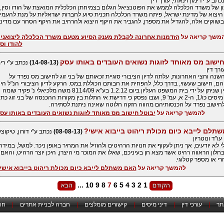
כתב ע"י רימון זינאתי, עורך דין
ן של משרד הכלכלה לממש את הפוטנציאל הגלום בצמיחתן הכלכלית המואצת של הודו וסין, ול
 היצוא של מדינת ישראל, פיתח משרד הכלכלה תכנית סיוע לחברות ישראליות על מנת להעמי
בשווקים אלה, להגדיל את מספרן, להגביר את היקף היצוא ולהרחיב את היקף הסחר עם מדינ
משך קריאה על
הזדמנות אחרונה לקבלת מענק הסיוע מטעם משרד הכלכלה ליצואני
להודו וסי
חישוב מס מאוחד לזוגות נשואים העובדים באותו עסק
(14-08-13)
נכתב ע"י רימ
ורך דין
נה וחצי האחרונות, עלתה לדיון הציבורי סוגיית זכאותם של בני זוג לחישוב מס נפרד על
ם, חישוב שעשוי, בדרך כלל, להפחית את חבותם הכוללת במס. הרקע לדיון הציבורי הנ"ל הי
פסק הדין שניתן על ידי בית המשפט העליון ביום 1.2.12 בע"א 8114/09 משה מלכיאלי נ' פקיד שומה
אשקלון, מיסים כו/1, ה-2 א, עמ' 9, ושבו נפסק כי דרישת אי התלות בין מקורות ההכנסה של בני זוג כ
לחישוב נפרד על הכנסותיהם מהווה חזקה חלוטה שאינה ניתנת לסתירה.
להמשך קריאה על
יבוטל חישוב מס מאוחד לזוגות נשואים העובדים באותו עס
תלם לייבא כיום מכולת ריהוט בייבוא אישי?
(08-08-13)
נכתב ע"י דורון, טיקוצק
ו"ד ונוטריון
י לא יודעים, אך ניתן לעקוף את חנויות הרהיטים ולהוזיל את המחיר באופן ניכר. למשל, במידה
חלון הראווה רהיט אשר מצא חן בעיניכם, שאלו את המוכר מי היצרן, היכן יוצר הרהיט, והאם י
י או מספר קטלוגי.
להמשך קריאה על
האם משתלם לייבא כיום מכולת ריהוט בייבוא אישי
...
10
9
8
7
6
5
4
3
2
1
תר
|
עורכי דין
|
דיני מיסים
|
קישורים מומלצים
|
חברה לבניית אתרים
|
חו