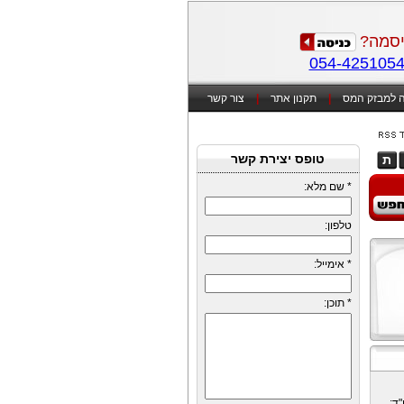
סמה?
054-425105
 למבזק המס
|
תקנון אתר
|
צור קשר
טופס יצירת קשר
ת
*
שם מלא:
טלפון:
*
אימייל:
*
תוכן:
"ד;