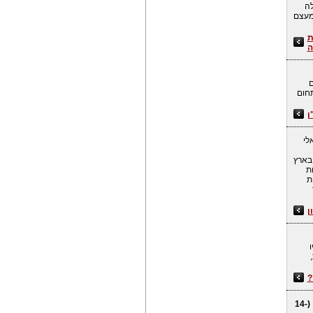
לה
 מעצם
ת
ה
ם
תחום
ן
לי
 בארץ
ת
ת
ן
?
(14-