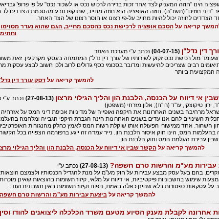
פציה הינו "חוזה המעניק לצד אחד זכות ברירה לרכוש נכס או לשכור נכס" על פי פרופ' גבריא
 "דיני חוזים" (תשנ"ה). חוזה האופציה הוא חוזה מחייב, שתוקפו נובע מהסכמת הצדדים לו.
ד הצדדים לחוזה יכול להיות מחויב על-פי רצונו או חוסר רצונו של הצד האחר.
המשך קריאה על
הסכם אופציה לרכישת נכס כהסכם מחייב, הגם שהוא נעדר מסוימו
וחתימ
ך דין נדל"ן
(04-07-15)
נכתב ע"י מערכת האתר
עומד מול רכישת נכס זקוק לשירותיו של עורך דין נדל"ן המתמחה בעסקי מקרקעין. זאת משו
אומים רבים שצריכים להיעשות ומדובר בסכומי כסף גדולים לרוב ולכן חשוב לבצע עסקות מ
ה המקצועית ביותר
להמשך קריאה על
דסק עורך דין נדל"
ין אי דיווח על הכנסה, הלבנת הון והליך הגילוי מרצון
(27-08-13)
נכתב ע"י א
"ד, ירון טיקוצקי, עו"ד (רו"ח); אלון מזרחי (משפטן)
שראל מרחיבה בשנים האחרונות את היקפה ואופייה של מדיניות אכיפת דיני המס על אזרחיה
תכלית השינויים להם אנו עדים בשנים האחרונות הינה הגברת היקפי הגבייה ומלחמה בהעלמו
ון השחור. אחד ממישורי הפעולה אותו שוקלת רשות המס לאמץ כחלק מהנגזרות האופרטיביו
העלמות המס, הינו חוק איסור הלבנת הון. נייר עמדה זה ייגע ברפורמה הצפויה בכל הקשור
בין עבירת העלמת המס וחוק הלבנת הון.
להמשך קריאה על
הקשר שבין אי דיווח על הכנסה, הלבנת הון והליך הגילוי מרצו
עבירות מע"מ והרשות טרם חשפה?
(27-08-13)
נכתב ע"י
קרים, בהם בעל עסק מבצע עבירות על חוק מע"מ על מנת להגדיל הכנסותיו ולצמצם הוצאותיו
צעות שימוש בחשבוניות פיקטיביות, אי דיווח על מלאי, קיזוז תשומות בהוצאות שאינן מוכרות,
זב על עסקאות כפטורות בלא שהינן כאלה באמת, ניפוח וקיזוז תשומות באין חשבונית ועוד...
להמשך קריאה על
ביצעת עבירות מע"מ והרשות טרם חשפה
ת אחרונה לקבלת מענק הסיוע מטעם משרד הכלכלה ליצואנים להודו וסין