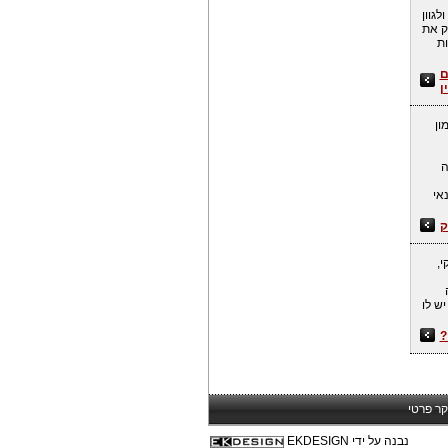
גוון
ק את
ות
ם
ן
ון
ה
תנאי
ק
י,
ש לו
?
קר פרטי
נבנה על ידי EKDESIGN