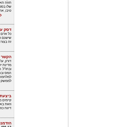
חוזה האו
שלו בספר
טיבו, אח
ל
דסק עור
כל אדם ש
שישנם תי
זה בצור
הקשר שב
דורון, עו
מדינת י
ובחו"ל. 
המס ובה
למלחמה ב
לממשק ש
ביצעת 
קיימים מ
וזאת באמ
דיווח כו
הזדמנו