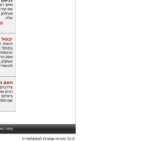
08-13)
נ
מתוך רצו
את יעדי
פעילותן 
אלה.
לה
יבוטל 
זינאתי, ע
במהלך הש
הכנסותיה
לזכאות 
האם מש
צדרבוים ע
רבים אול
וראיתם ב
שם מסחר
מפת הא
© כל הזכויות שמורות למסקלופדיה