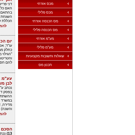
מכס אזרחי
דני פריי
האם כל ש
מכס פלילי
הכללת על
מס הכנסה אזרחי
להמש
מס הכנסה פלילי
מע''מ אזרחי
יום הכי
עו"ד; אס
מע''מ פלילי
"הגילוי
שאלות ותשובות מקצועיות
להם חסינ
תכנון מס
לבן מש
נכתב ע"י 
בפסק דין
ההשתתפות
והשנה) 
להמש
הסכם א
13)
נכתב 