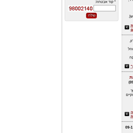
*
קוד אבטחה:
וסח חדש].
ינת
ם
ן,
אל פרסמה הרשות בשנת 2005 את נוהל
ניקה
"
מת
ך
קיים
ה
ת
(09-1