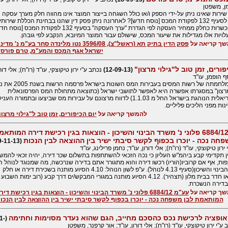
מן, משפטן
ירות שאינו ניתן על-ידי הספק ו/או כולל השגחה בייצור המוצר אינו מהווה חלק מערך עסקה
בהתאם לסעיף 132 לפקודת המכס [נוסח חדש]? לאחרונה ניתן פסק דין שהנו בבחינת הכללת שירותי
השגחת כשרות כחלק ממחיר העסקה לפי הגדרת "ערך העסקה" בסעיף 132 לפקודת המכס [נ
ויות אלו מגדילות את שיעור המכס, שישולם עבור המוצר המיובא, הנקבע לפי גובהן.
ך קריאה על
פסק הדין בתיק תא (ראשל"צ), 3596/08 נטו מלינדה סחר בע"מ נ' מד
ישראל אגף המכס והמע"מ, טרם פורס
פורים, זמן טוב ל"גילוי מרצון"
(12-09-13)
נכתב ע"י ירון טיקוצקי, עו"ד (רו"ח); אלי דורו
ף הופמן, עו"ד
כחלק ממלחמתה של רשות המסים בעבירות המס השונות בישר
 מרצון" במסגרתו אפשרה היא לאפשר לתושבי ישראל (כתוצאה מתחולת המס הפרסונאלית
והטריטוריאלית הנוהגת בישראל החל מ 1.1.03) לדווח מרצונם על עבירות מס שביצעו ובתמורה הע
ות מפני הליכים פליליים.
להמשך קריאה על
יום הכיפורים, זמן טוב ל"גילוי מרצון
עע"מ 6884/12 פלוני נ' משרד הבינוי והשיכון - הוצאות בגין רכישת דירה המותא
פחה נכה - יוכרו בכפוף לקשר סיבתי ישיר בין ההוצאה לבין הנכות
(09-11-13)
ירון טיקוצקי, עו"ד (רו"ח); אלי דורון, עו"ד; נחמן פרילינג, עו"ד
 תקדימי קבע ביהמ"ש העליון כי נכה הזכאי להשתתפות בתשלום שכר דירה, יהיה זכאי להמש
, אף אם קרוביו(הוריו) רכשו דירה והוא מתגורר אתם בדירה שנרכשה, מה שמנוגד לנוהל ה
במשרד הבינוי והשיכון(סעיף 4.13 לנוהל). ע"פ לשון הנוהל: 4.10 הסיוע מותנה בשכירת דירה או חלק
מדירה, או חדר בבית מלון (תצהיר). 4.12 הסיוע מותנה במגורי המבקש/ים דרך קבע (רוב ימות השבוע
בדירה הנשכרת.
ך קריאה על
עע"מ 6884/12 פלוני נ' משרד הבינוי והשיכון - הוצאות בגין רכישת דיר
המותאמת לבן משפחה נכה - יוכרו בכפוף לקשר סיבתי ישיר בין ההוצאה לבין הנכו
ופציה לרכישת נכס כהסכם מחייב, הגם שהוא נעדר מסוימות וחתימה
1-
ע"י ירון טיקוצקי, עו"ד (רו"ח); אלי דורון, עו"ד; אור קרפנר, משפטן