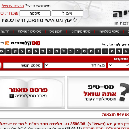
משתמש חדש?
הרשם עכשיו!
שכחת סי
לייעוץ מס אישי מותאם, חייגו עכשיו
4
ם
|
מיסוי בינלאומי
|
מיסוי מקרקעין
|
תכנון מס
|
מס-טיפ לשאלות
|
הרשמה
דע לפי א' - ב'
ג
ד
ה
ו
ז
ח
ט
י
כ
ל
מ
נ
ס
ע
פ
צ
ק
ר
ש
תוצאות
פסק הדין בתיק תא (ראשל"צ), 3596/08 נטו מלינדה סחר בע"מ נ' מדינת ישראל
כס והמע"מ, טרם פורסם
(18-09-13)
נכתב ע"י ירון טיקוצקי, עו"ד (רו"ח); אלי דורון, עו