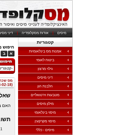
מיסים
|
אודות מסקלופדיה
|
דיני מסי
קטגוריות
חיפוש מי
אמנות מס בינלאומיות
א
ב
ביטוח לאומי
גילוי מרצון
דיני מיסים
מס שכר
(28-02-18)
הלבנת הון
שאלת
מטבעות וירטואליים
מילון מיסים
האם בע
מיסוי בינלאומי
תשוב
מיסוי מקרקעין
מיסים - כללי