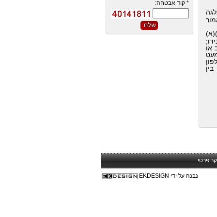
*
קוד אבטחה:
לגה
מור
דרת "הכנסת עבודה" על פי סעיף 2 (2)(א) לפקודת מס הכנסה (2)(א)
דו;
 או
מעט
פון
בין
קר פרטי
נבנה על ידי EKDESIGN