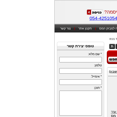
סמה?
054-425105
 למבזק המס
|
תקנון אתר
|
צור קשר
טופס יצירת קשר
ת
*
שם מלא:
טלפון:
שבון)
*
אימייל:
*
תוכן:
ס ערך
2) לפקודת מס