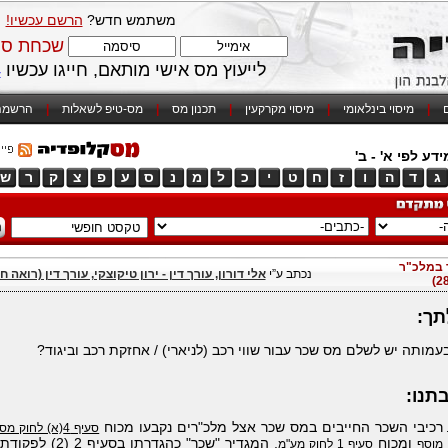
משתמש חדש?
הרשם עכשיו!
שכחת סי
לייעוץ מס אישי מותאם, חייגו עכשיו
4
ם
|
מיסוי בינלאומי
|
מיסוי מקרקעין
|
תכנון מס
|
מס-טיפ לשאלות
|
הרשמה
דע לפי א' - ב'
ג
ד
ה
ו
ז
ח
ט
י
כ
ל
מ
נ
ס
ע
פ
צ
ק
ר
ש
 במלכ"ר
נכתב ע”י
אלי דורון, עורך דין - ירון טיקוצקי, עורך דין (רואה ח
ך:
מותה יש לשלם מס שכר עבור שווי רכב (לניארי) / אחזקת רכב ו
ביגוד?
תנו:
רכיבי השכר החייבים במס שכר אצל מלכ"רים נקבעו מכוח
סעיף 4(א) לחוק מ
ומכוח
, המגדיר "שכר" כהגדרתו בסעיף 2 (
מוסף
סעיף 1 לחוק מע"מ