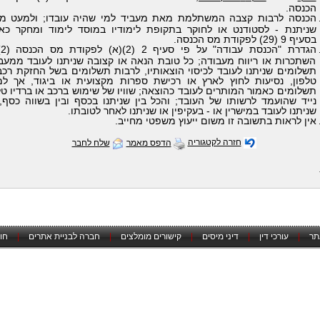
הכנסה.
הכנסה לרבות קצבה המשתלמת מאת מעביד למי שהיה עובדו; ולמעט מ
שניתנת - לסטודנט או לחוקר בתקופת לימודיו במוסד לימוד ומחקר כא
בסעיף 9 (29) לפקודת מס הכנסה.
הג
השתכרות או ריווח מעבודה; כל טובת הנאה או קצובה שניתנו לעובד ממעבי
תשלומים שניתנו לעובד לכיסוי הוצאותיו, לרבות תשלומים בשל החזקת רכב
טלפון, נסיעות לחוץ לארץ או רכישת ספרות מקצועית או ביגוד, אך ל
תשלומים כאמור המותרים לעובד כהוצאה; שוויו של שימוש ברכב או ברדיו טל
נייד שהועמד לרשותו של העובד; והכל בין שניתנו בכסף ובין בשווה כסף, 
שניתנו לעובד במישרין או - בעקיפין או שניתנו לאחר לטובתו.
אין לראות בתשובה זו משום ייעוץ משפטי מחייב.
חזרה לקטגוריה
הדפס מאמר
שלח לחבר
תר
|
עורכי דין
|
דיני מיסים
|
קישורים מומלצים
|
חברה לבניית אתרים
|
חו