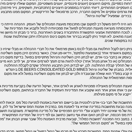
וחות כספיים), מיקום היועצים (יועצים פיננסיים, יועצים משפטיים), המקום שאליו קיימים מיר
העסקיים המהותיים, דיווחי החברה במסמכים חיצוניים (התכתבויות, תשקיפים, נייר פירמה),
ת גורמים עסקיים אל מיקום החברה, הרכב פרסונאלי של הדירקטוריון, המקום ממנו מתבצע ג
בכירים. שמפעיל "שליטה וניהול".
הוג היה לייחס משקל רב למקום שבו מתכנסת מועצת המנהלים של העסק. ההנחה הייתה כי
התכנסותה מוציאה מועצת המנהלים לפועל את סמכויותיה לנהל ולקבוע את המדיניות של
לנוכח התפתחות אמצעי התקשורת והתחבורה בשנים האחרונות, ברור כי מבחן זה מיושן ואינ
נה מתאים. לא תמיד ניתן לקבוע בבירור את מקום כינוס ההנהלה ויתכן שהחלטות שונות
ה במקומות שונים.
 ניתן כיום לקבל החלטות גם מבלי לכנס באופן פורמאלי את כל חברי ההנהלה או מבלי שיהיו כ
במקום גיאוגרפי אחד (באמצעות טלפקס’, וידיאו-פון ועוד). כאשר בוחנים היכן מקום השליטה
 בעסק או בחבר-בני-אדם, יש לבחון היכן השליטה והניהול מתקיימים בפועל. בדיקת מקום כינו
מנהלים (או כל אורגן מנהל אחר) יכולה להוות גורם תומך לגורמים אחרים, אך לרוב הוא מייצ
ו של תהליך קבלת ההחלטה. לכן, יש לבדוק היכן התבצע התהליך שקדם לקבלת ההחלטה
לית. במבחן של שליטה וניהול
DE BEERS CONSOLIDATED GOLD MINES
ביהמ"ש
ה קבע בפס"ד הוא שאלה שבעובדה ולכן יש לבחון את מקום השליטה בפועל ולא את מקום
ות הפורמאלית של ההנהלה.
עצת המנהלים מאצילה סמכויות לאורגן או לאדם אחר, ושיקול הדעת שלו בקביעת מדיניות ג
עון כי אותו אורגן אחר הוא שקובע את המדיניות העסקית של החברה ובהתאם, מקום השליטה
 ייקבע על פי מקום פעילותו.
תושבות של חבר-בני-אדם רלוונטית גם ביישום הוראות באמנות למניעת כפל מס. זכאות לה
מנה נובעת מתושבות במדינה שהיא צד לאמנת מס. במרבית אמנות המס שישראל צד להן, נ
ות של מי שאיננו יחיד תקבע עפ"י הדינים הפנימיים של כל מדינה מתקשרת. משנקבעה תושב
דת מס הכנסה, יש לבחון האם אותו גוף נחשב כתושב גם לפי דיניה של המדינה המתקשרת
במצב כזה המכונה "תושבות כפולה", קובעות מרבית האמנות כלל שובר שוויון הבוחן את "מק
סקיו בפועל" או "מקום הניהול הממשי שלו".
גם עפ"י אמנות המס, התושבות תוכרע על פי מבחן של ניהול בפועל או ניהול ממשי, מבחן הדו