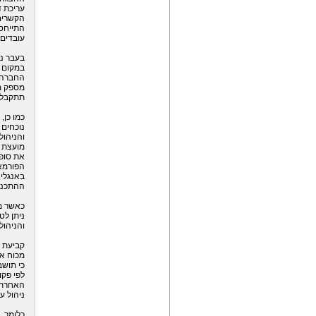
עריכת ד
הקשרים 
התייחסו
עובדים 
בעבר נ
במקום 
החברה. 
מספק מע
תתקבלנ
כמו כן,
נוכחים 
והניהול
מועצת ה
את סופ
הפורמא
באנגלי
ההתכנס
כאשר מו
ניתן לט
והניהול
קביעת ה
מכוח א
כי תושב
לפי פקו
האחרת. 
ניהול ע
כלומר, 