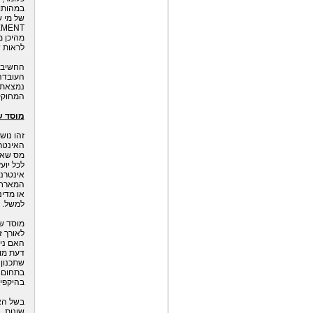
במהותו 
של מי ש
MENT“
מהיכן מ
לראות ש
החשיבו
העובדה 
נמצאת 
המחוקק
מוסד ש
זהו נוש
האינטר
מס שאינ
לכל יוע
אינטרנט
המארחת
או מדי
למשל. כ
מוסד של
לאורך ז
האם נית
דעת מוב
שתכנון
בתחום ז
בהיקפים
בשל האו
שונות. 