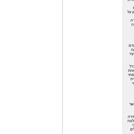
ן על
רה
ה
של אדם
ה
צד
דל
אחת
סחר
ית
י
שר
ירה
לטה
י
ים