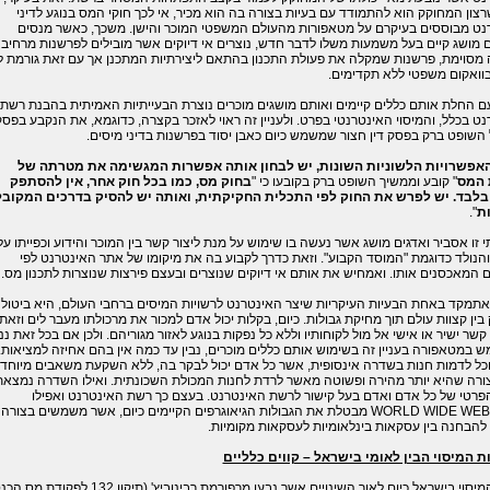
שרצון המחוקק הוא להתמודד עם בעיות בצורה בה הוא מכיר, אי לכך חוקי המס בנוגע לדיני
נט מבוססים בעיקרם על מטאפורות מהעולם המשפטי המוכר והישן. משכך, כאשר מנסים
מושג קיים בעל משמעות משלו לדבר חדש, נוצרים אי דיוקים אשר מובילים לפרשנות מרחיב
 מסוימת, פרשנות שמקלה את פעולת התכנון בהתאם ליצירתיות המתכנן אך עם זאת גורמת ל
וואקום משפטי ללא תקדימים.
ם החלת אותם כללים קיימים ואותם מושגים מוכרים נוצרת הבעייתיות האמיתית בהבנת רשת
ט בכלל, והמיסוי האינטרנטי בפרט. ולעניין זה ראוי לאזכר בקצרה, כדוגמא, את הנקבע בפס
 השופט ברק בפסק דין חצור שמשמש כיום כאבן יסוד בפרשנות בדיני מיסים.
האפשרויות הלשוניות השונות, יש לבחון אותה אפשרות המגשימה את מטרתה של
 המס
" קובע וממשיך השופט ברק בקובעו כי "
בחוק מס, כמו בכל חוק אחר, אין להסתפק
בלבד. יש לפרש את החוק לפי התכלית החקיקתית, ואותה יש להסיק בדרכים המקובל
ות
".
 זו אסביר ואדגים מושג אשר נעשה בו שימוש על מנת ליצור קשר בין המוכר והידוע וכפייתו על
נולד כדוגמת "המוסד הקבוע". וזאת כדרך לקבוע בה את מיקומו של אתר האינטרנט לפי
המאכסנים אותו. ואמחיש את אותם אי דיוקים שנוצרים ובעצם פירצות שנוצרות לתכנון מס.
 אתמקד באחת הבעיות העיקריות שיצר האינטרנט לרשויות המיסים ברחבי העולם, היא ביטול
ין קצוות עולם תוך מחיקת גבולות. כיום, בקלות יכול אדם למכור את מרכולתו מעבר לים וזאת
קשר ישיר או אישי אל מול לקוחותיו וללא כל נפקות בנוגע לאזור מגוריהם. ולכן אם בכל זאת נ
במטאפורה בעניין זה בשימוש אותם כללים מוכרים, נבין עד כמה אין בהם אחיזה למציאות.
וכל לדמות חנות בשדרה אינסופית, אשר כל אדם יכול לבקר בה, ללא השקעת משאבים מיוחד
ורה שהיא יותר מהירה ופשוטה מאשר לרדת לחנות המכולת השכונתית. ואילו השדרה נמצאת
פרטי של כל אדם ואדם בעל קישור לרשת האינטרנט. בעצם כך רשת האינטרנט ואפילו
WORLD WIDE WEB
מבטלת את הגבולות הגיאוגרפים הקיימים כיום, אשר משמשים בצורה
הבחנה בין עסקאות בינלאומיות לעסקאות מקומיות.
ת המיסוי הבין לאומי בישראל – קווים כלליים
שיטת המיסוי בישראל כיום לאור השינויים אשר נבעו מרפורמת רבינוביץ' (תיקון 32