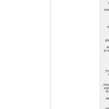
ב
יוס
ו
ולם
ס
ג רק
דל,
טבות
קבע
ות
ום
מה