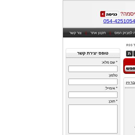
סמה?
054-425105
 למבזק המס
|
תקנון אתר
|
צור קשר
טופס יצירת קשר
ת
*
שם מלא:
טלפון:
ר זיו
*
אימייל:
*
תוכן: