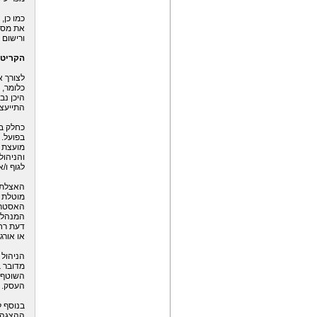
כמו כן,
את מסכ
ורישום 
הקריטר
לצורך 
כלומר, 
היכן נב
התייעצו
כחלק ב
בפועל.
מועצת ה
והניהול
לגוף ו/
האצלת ס
מוטלת ה
האסטרטג
המנהלים
דעת רחב
או אורגן
הניהול 
מדובר ב
השוטף 
העסק.
בנוסף ל
ההצגה 