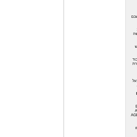
שבם
שה
ש
יבוד
רת
על
A
AG
ו