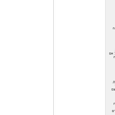
ה
 אם
ה
ו.
צם
ח
רם