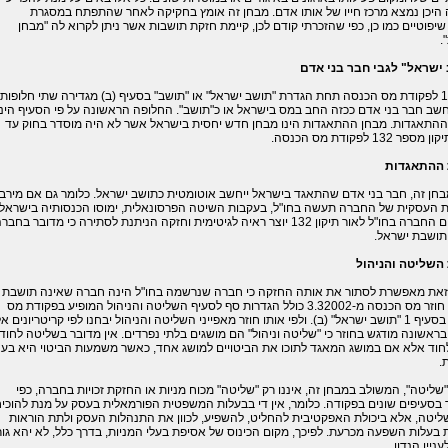
היכן נמצא מרכז חייו של אותו אדם. מבחן זה אומץ בחקיקה לאחר שהתפתח במסגרת
שיפוטיים כמו כן, כפי שהזכרתי קודם לכן, קיימת חזקת תושבות אשר ניתן לקרוא לה "מבחן
.
ישראל" לגבי חבר בני אדם
בסעיף 1 לפקודת מס הכנסה תחת הגדרת "תושב ישראל" או "תושב" בסעיף (ב) מגדירה שתי חלופות
חשב חבר בני אדם ככזה החב במס בישראל או כ"תושב". החלופה הראשונה על פי הסעיף הינ
ההתאגדות. מבחן ההתאגדות הינו מבחן חדש יחסית בישראל אשר לא היה מוסדר בחוק עד
ר 132 לפקודת מס הכנסה.
 ההתאגדות
בחן זה, חבר בני אדם שהתאגד בישראל ייחשב אוטומטית כתושב ישראל. כלומר גם אם מירב
ת העסקית של החברה תעשה בחו"ל, בעקבות השיטה הפרסונאלית, ימוסו הכנסותיה בישראל.
כן, רישום החברה בחו"ל לאור תיקון 132 יוצר ראיה לגיטימית וחזקה הניתנת לסתירה כי מדובר בחבר
תושבת ישראל.
השליטה והניהול
זאת מאפשרת לסתור את אותה החזקה כי חברה שנרשמה בחו"ל הינה חברה שאינה תושבת
ישראל. חוזר מס הכנסה מ-3.32002 כולל הגדרות סף לסעיף השליטה והניהול המופיע בפקודת מס
בכנסה בסעיף 1 "תושב ישראל" (ב). ולפי אותו חוזר מאפייני השליטה והניהול יבחנו לפי קריטריונים אל
ראשונה מודגש בחוזר כי "שליטה וניהול" הם מושגים בלתי נפרדים. אין מדובר בשליטה לחוד
לחוד אלא אם במושג המאגד לתוכו את הביטויים למושג אחד, כאשר משמעות הביטוי היא בע
.
שליטה", המשולב במבחן זה, איננו רק "שליטה" מכוח מניות או החזקת זכויות בחברה, כפי
בסעיפים שונים בפקודה. כלומר, אין די בבעלות המשפטית הפורמאלית בעסק על מנת להוכי
שליטה, אלא ביכולת האפקטיבית להחליט, להשפיע, לכוון את התנהלות העסק ולתת הוראות
 בעלות השפעה מכרעת. לפיכך, מקום הכינוס של אסיפת בעלי המניות, בדרך כלל, לא יהא גו
ניין הנדון.