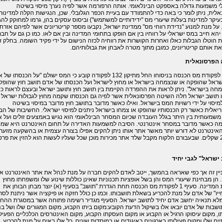
י משמעות גדולה באספקט הבינלאומי. אותה הרפורמה אשר לפיה נערך מיסוי בשיטה
לית, ניתן לומר כי באה כדי להתמודד עם בעיית הכפר הגלובלי. שכן, הנגישות הקלה למדינות
בעיקר למדינות בעלות שיעורי מס "ידידותיים למשתמש") וביסוס עסקים בהן, גרמו למחוקק להג
". על מנת למנוע "נדידת רווחי מס" ממדינת ישראל, נקבעו מספר קריטריונים אשר לפיהם אזרח
יהא חייב במס ישראלי על רווחיו בין אם הופקו בתחומי המדינה ובין אם לאו. כמו כן גם על חב
 הוטלו הגבלות כאלו ואחרות הקושרות את רווחיה לכזה הנישום על ידי פקיד השומה. בחלק ז
ת אותם קריטריונים, כמובן מתוך מטרה לאבחן את גבולותיהם.
הפרסונאלית
סעיף 2 לפקודת מס הכנסה בניסוחו החל מתיקון 132 לפקודה קובע כי המס ישולם "על הכנסתו 
שראל שהופקה או שנצמחה בישראל או מחוץ לישראל ועל הכנסתו של אדם תושב חוץ שהופק
חה בישראל". ניתן לראות את ההפרדה הקיימת בין תושב חוץ ותושב ישראל ובעצם לראות כי
ו תושב ישראל חלה השיטה הפרסונאלית אשר לפיה גם הכנסתו שקמה מחוץ לגבולות ישראל
מיסוי על ידי רשויות המס בישראל. ואילו כאשר מדובר בתושב חוץ מדובר במיסוי בשיטה
יאלית כאשר רק הכנסותיו שהופקו או צמחו בישראל ניתנים למיסוי ישראלי. החשיבות של הב
משמעותית בין היתר בגלל העובדה שכיום המסחר הבינלאומי הוא נגיש באמצעים זולים ועל 
מה כאשר מדובר במסחר אינטרנטי. הסיבה למשמעות האדירה על תחום האינטרנט היא שמ
אינטרנט לא דורש יותר מאשר אתר אותו ניתן להקים אפילו בצורה עצמית או בהשקעה מזער
של 240 שקלים. שבעבורם הלקוח מקבל שלד אתר מכירות מוכן שכל שעליו לעשות הוא להזין את פרט
ישראל" לגבי יחיד
ניין זה אך כפי שאראה בהמשך, ייטב לאדם להקים חברה על מנת לנהל את אתר האינטרנט א
 הן מבחינת שיעורי המס והן בשל אופציות תכנוניות שאינן כוללות שינוע שלו ומשפחתו מחוץ
לגבולות המדינה. סעיף 1 לפקודת מס הכנסה תחת הגדרת "תושב" בסעיף (א) יוצר מבחן הבוחן את
ייו" של אדם על מנת להכריע בשאלת תושבותו. וכמו כן כולל חזקה או פיקציה אשר ניתנת לסת
א תנאיה יחשב אדם יחיד לתושב ישראל. הסעיף מגדיר רשימה פתוחה אשר במסגרת ההח
שבות של אדם יובאו אלו בשיקול הדעת הקובע:מקום ביתו הקבוע, מקום המגורים שלו ושל בנ
 מקום עיסוקו הרגיל או הקבוע או מקום העסקתו הקבוע, מקום האינטרסים הכלכליים הפעיל
ים שלו ומקום פעילותו בארגונים באיגודים או במוסדות שונים. כל אלו באים על מנת להכריע