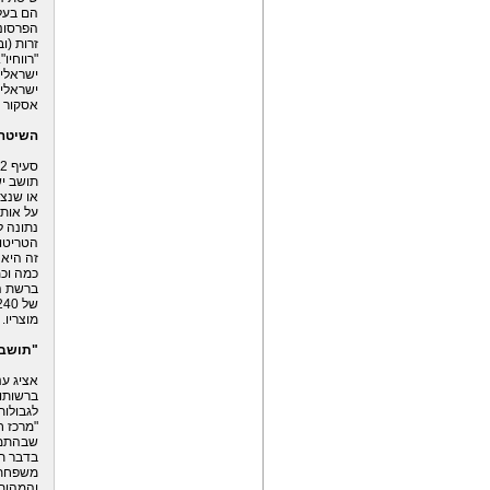
הם בעל
הפרסונא
זרות (ו
"רווחיו
ישראלי 
ישראלית
אסקור א
השיטה 
תושב י
או שנצמ
על אות
נתונה ל
הטריטור
זה היא 
כמה וכ
ברשת ה
מוצריו.
"תושב 
אציג ע
ברשותו.
"מרכז ח
שבהתמל
בדבר תו
משפחתו,
והמהותי