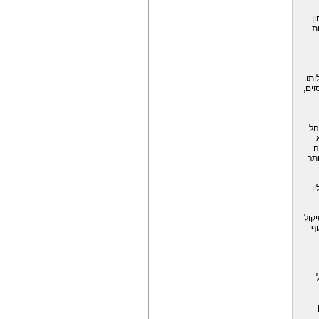
ן
ת
תו.
וים,
הל
ה
תר
ו
קול
וף