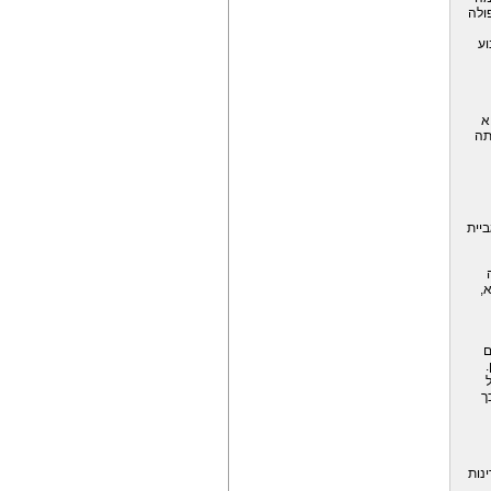
ולה
וע
א
תה
ביית
,
ם
ך
נות