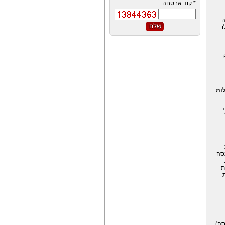
*
קוד אבטחה:
ה
ו
ק
ות
נסה
ת
1 לפקודת מס הכנסה),