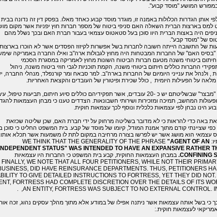
מפורש המושע "מוסד קבוע".
לפי אותן הגדרות הכלולות באמנה זו, מוגדר מוסד קבוע כאחד מאלו. בפסק דין זה נדונה בבית
למס בארצות הברית השאלה האם סניפי ביטוח של מספר חברות חוץ יפניות אשר מקום מו
יפים היה באצות הברית היוו סוכן בעל סטאטוס עצמאי בעבור חברת האם ובכך נשלל מהם
ס של "מוסד קבע".
ת של התשובה הייתה חשובה לחברות בשל אפשרות לקיזוז הפסדים אשר לא הוכרו בארצות
 "בסיס האם" של החברות המבטחות היה מחוץ לגבולות ארה"ב ואילו החברה באמריקה שימ
חיתום ביטוחי משנה מטעם חברות הביטוח השונות מחוץ לאמריקה במסגרת הסכמי
תפקידי החברות כוללים חיתום ביטוחי משנה, הקמת תוכניות לגבי חוזי ביטוח משנה, ניהול
 , ולנהל את ענייני היומיום של החברות בארה"ב. למר סבאח ומר קורנפלד, מנהלי החברה, י
לאה על הפעילות היומית , כולל שכירת ופיטורין של העובדים והקצאת האחריות.
לחברת "מבצר" שבשליטתם יש כ -20 עובדים, אשר תפקידיהם כוללים סיוע חיתום, תביעות טיפול, ע
ופעולות המחשב, תמיכה ומזכירות ושירותי חשבונאות. הצדדים טענו כי מבחן העצמאות להגד
וע הינו נבחן לפי עצמאות כלכלית ונוסף לכך עצמאות חוקית.
את באה כדי להראות כי לא מדובר בשליטה מרחוק על ידי חברת האם, שכן שליטה שכזאת
כפי שציינתי קודם מתוך אמנת המודל, קיומו של מוסד של קבע. בית המשפט החליט כי סוכן ב
 עצמאי הוא מושג אשר יש לפרשו בצורה מרחיבה במקום לתת לו משמעות אשר תכלא אותו.
יו:
"AGENT OF AN
WE THINK THAT THE GENERALITY OF THE PHRASE
INDEPENDENT STATUS" WAS INTENDED TO HAVE AN EXPANSIVE RATHER T
CONFINING 
.
במבחן העצמאות החוקית, קבע בית המשפט כי החברות היו עצמאיות
FINALLY, WE NOTE THAT ALL FOUR PETITIONERS, WHILE NOT THEIR PRIMAR
BUSINESS, DID HAVE REINSURANCE DEPARTMENTS. THUS, PETITIONERS HA
BILITY TO GIVE DETAILED INSTRUCTIONS TO FORTRESS, YET THEY DID NOT.
ENT, FORTRESS HAD COMPLETE DISCRETION OVER THE DETAILS OF ITS WOR
.
AN ENTITY, FORTRESS WAS SUBJECT TO NO EXTERNAL CONTROL. IN
ך כי בשל אותה עצמאות אשר ניתנה אפילו של במודע אלא מתוך מהלך עסקים נהוג, זכה אות
מריקאי לעצמאות חוקית.: