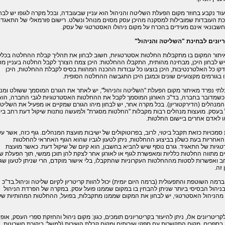
 עוד נקבע בחוזר מקום הפעלת השליטה והניהול הוא עניין שבעובדה, ובכל מקרה לגופו יש לבחו
ת העובדות שמובילות למסקנה מהיכן עסק מסוים מנוהל ונשלט. רישום פורמאלי של התאגדו
חשבונאי אינם מעידים בהכרח על מקום ניהולו האסטרטגי של עסק.
יונים לבחינת "השליטה והניהול"
איתור המקום בו מתקבלות החלטות אסטרטגיות, חשוב לבחון את תהליך קבלת ההחלטה בכללו
יש לבחון היכן, מבחינה מהותית, התקבלו ההחלטות: היכן צמח הצורך לקבל החלטה בעניין מס
דקו כל האלטרנטיבות, היכן בוצעו כל עבודות ההכנה המהוות בסיס לקבלת ההחלטות, היכן
 בגורמים מקצועיים שונים וכמובן היכן התגבשה ההחלטה הסופית.
לתי נפרד מאיתור מקום הפעלת "השליטה והניהול", יש לאתר את הגורם המוסמך ששולט ומנ
 כשמדובר בחברה, בד"כ האורגן המוסמך לקבל את ההחלטות האסטרטגיות לגבי החברה, הוא
מנהלים (הדירקטוריון). בכל מקרה אחר, יש לבחון מיהו הגורם שמקיים או מפעיל את השליט
 בעסק. מועצות מנהלים רבות מקבלות "החלטות מסגרת" ולמעשה נותנות שיקול דעת רחב ביו
או לאדם אחרים ביישום החלטות.
מכויות כזאת תקבל ביטוי, לרוב, בפרוטוקולים של ישיבות מועצת המנהלים. גוף כזה, אשר עלי
אחריות בעת כשלון בביצוע ההחלטות, ניתן לטעון לגביו שהוא הגוף האחראי להחלטות
יות של התאגיד. גורם נוסף שיש להביא בחשבון, הוא קיום של שיקול דעת. כאשר מועצת
 מתווה החלטות כלליות ומאפשרת לגוף או לאורגן אחר לצקת להן תוכן ממשי, תוך הפעלת שי
 ואפשרות לסטות מההחלטות העקרוניות שהתקבלו, בלי אישור מוקדם, הרי שניתן לטעון שג
 זה.
ברמה השוטפת והתפעולית (ברמה היום יומית) יכול להוות קריטריון לקיום שליטה וניהול.בד"כ
ניהול הבסיסי ביותר שניתן להבחין בו במקום שממנו פועל עסק. במקרה של הפרדת הניהול
מהניהול האסטרטגי, יש לבחון את המקום שממנו מתקבלות, בפועל, ההחלטות המהותיות של
קריטריונים אלו, ניתן להיעזר בקריטריונים תומכים, כגון: מקום ניהול והחזקת ספרי העסק, אופן
בספרים, מקום התקשרות עם ספקי שירותים ומקום קבלת השירות (למשל: ביקורת חשבונות,