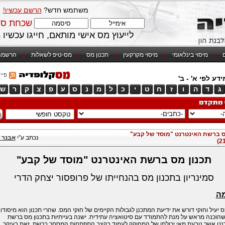
משתמש חדש?
הרשם עכשיו!
שכחת סי
לייעוץ מס אישי מותאם, חייגו עכשיו
4
ם
|
מיסוי בינלאומי
|
מיסוי מקרקעין
|
תכנון מס
|
מס-טיפ לשאלות
|
הרשמה
דע לפי א' - ב'
ג
ד
ה
ו
ז
ח
ט
י
כ
ל
מ
נ
ס
ע
פ
צ
ק
ר
ש
ס ברשת האינטרנט "מוסד של קבע"
נכתב ע”י
אבנר ב
תכנון מס ברשת האינטרנט
"
מוסד של קבע
"
סמינריון בתכנון מס בהנחייתו של פרופסור יצחק הדרי
ה
ס יעיל וחוקי דורש את ידיעת המתכנן לגבולות הקיימים של חוקי המס. שהרי תכנון הוא מיסודו,
שהוכנה מראש על מנת להתמודד עם סיטואציה עתידית. ישנה בעייתיות בתכנון מס ברשת
נט אשר נובעת מאי יכולתו של המחוקק לעמוד בקצב התפתחות המסחר ברשת. זאת בעיקר,