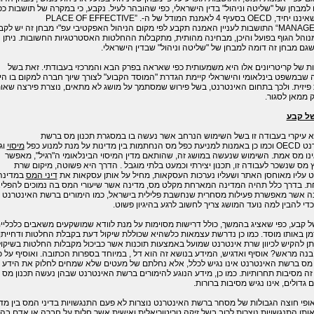
למבחן של "שליטה וניהול" בדין הישראלי, כפי שהובהר לעיל. נקבע, כי במקרה של תושבות כפ
איננו יחיד,
OECD
בסעיף 4 לאמנת המודל של ה-. ”
PLACE OF EFFECTIVE
MANAGE
התושבות לעניין האמנה תקבע לפי מקום הניהול האפקטיבי עפ"י מבחן זה יש לקב
נוהל הגוף בפועל והיכן, מבחינה מהותית, מתקבלות ההחלטות האסטרטגיות החשובות. ניתן
גם מבחן זה דומה למבחן של "שליטה וניהול" שבדין הישראלי.
ת של קריטריונים אלו היא משמעותית כפי שאראה בפרק הבא והמרכזי בעבודתי. זאת בשל
שבמשפט בינלאומי והישראלי קיימת הגדרת "המוסד הקבוע" לצורך שיוך חברה למקום בו הי
פיזית. ולכך בתחום האינטרנט, בשל פירוש שמסתמך על מושג לא מתאים, נוצרת פירצה שאו
 ממאן לסגור.
ל קבע
א עיקרי בעבודה זו בשל השימוש הנרחב אשר נעשה בו במסגרת תכנון מס ברשת
נט
OECD
וכמו כן באמנות למניעת כפל מס הנחתמות בין מדינות על מנת למנוע כפל
מיסוי
וג
ו מס אמת. השימוש שנעשה במושג זה, שהותאם מדין המיסוי הבינלאומי ה"רגיל", מאפשר
ץ מס שנשכר לעבודה זו, תכנון יצירתי וכמעט בלתי מוגבל . הדרך היא פשוטה, מיקום שרת
 עליו מאוחסן האתר ושעליו נערכות העסקאות, מחיל על אותן עסקאות את
דיני המס
במדינה
. בדרך כלל תהיה המדינה המארחת מקלט מס, מדינה אשר שיעורי המס בה נמוכים להפליא
נה אשר מאפשרת פעילות מסחרית שנחשבת פלילית בישראל, כמו הימורים ברשת האינטרנט
די להבין למה נועד המושג צריך לחשוב לרגע בהיגיון פשוט.
 קבע, כפי שאציג בהמשך, כולל דרישות מסוימות על מנת לוודא שמושקעים משאבים כלכליי
מן באותו מוסד. כמו כן נדרשת עצמאות כלשהיא שכוללת שיקול דעת בקבלת החלטות ודחייתן.
ן להקיש לכיוון שרת אינטרנט שמועל באמצעות תוכנות אשר כביכול מקבלות החלטות בשיקול
נה מראש? אוסיף ואדגיש, המידע בנושא זה הוא דל , במיוחד בספרות הכתובה. ואוסיף על כ
 מס ברשת האינטרנט אינו נגיש לכלל, אלא נחלתם של מעטים שלא שמחים לחלוק את הידע
ה מסיבות תחרותיות. כמו כן, מידע הנוגע להימורים ברשת האינטרנט שבהן נעשה תכנון מס
 גדולים, אינו נגיש מסיבות ברורות.
פי חוצה הגבולות של מסחר ברשת האינטרנט נוצרות לא פעם התנגשויות בדיני המס בין מדי
אותן התנגשויות נוצרות לרוב בשל זיקה טריטוריאלית ואישית אשר חלות על חברה או אדם בה