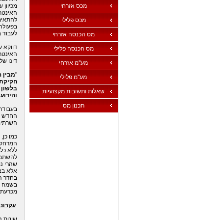
מכס אזרחי
מכיוון 
האינטר
להתאים 
מכס פלילי
בפעולה
לעבוד ב
מס הכנסה אזרחי
דווקא ע
מס הכנסה פלילי
האינטרנ
דינו של
מע''מ אזרחי
"
מבין 
מע''מ פלילי
חקיקת
בלשון 
שאלות ותשובות מקצועיות
והידוע
תכנון מס
בעבודתי
החדש וה
השרתים 
כמו כן,
המרחק ב
ללא כל 
להשתמש 
שהרי נ
אלא בצ
בחדר ה
בשמה
מכרעת ל
עקרונו