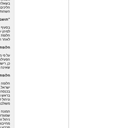
בשאלה 
הליכים 
השהות"
"תושב 
לפיהן י
חלופת 
לאחר תיקון מספ
חלופת
על פי מ
הפעילו
שאינה 
חלופת 
חלופה 
בראש וב
וניהול 
משולבת
המונח "
שמוגדר 
ניהול ו
מחייבות
מכריע לע