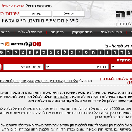
משתמש חדש?
הרשם עכשיו!
שכחת סי
לייעוץ מס אישי מותאם, חייגו עכשיו
4
ם
|
מיסוי בינלאומי
|
מיסוי מקרקעין
|
תכנון מס
|
מס-טיפ לשאלות
|
הרשמה
דע לפי א' - ב'
ג
ד
ה
ו
ז
ח
ט
י
כ
ל
מ
נ
ס
ע
פ
צ
ק
ר
ש
והשלכות הלבנת הון
נכתב ע”י
אלי דורון, עורך דין - ירון טיקוצקי, עורך דין (רואה ח
הון היא ביצוע של פעולה פיננסית שמטרתה היא מיסוך הוא הסתרת המקור והיעד
ר מקורו בפעילות חוקית או לא חוקית.
הלבנת הון
יכולה לכלול מגוון פעולות אשר יה
ף השחור ללבן על ידי דיווח כוזב על מקור ההכנסה או העלמת מס.
בחודש אוגוסט 2000 חוקק בישראל חוק הלבנת ההון אשר דורש מגופים פיננסים לדווח על כל פעו
זומנים בהקיף גבוה כולל העברת כספים ממדינות זרות או כל פעולה פיננסית אשר נראת ח
ם הסבר סביר למקור הכסף.
ם על הלבנת הון מועבר לרשוות להלבנת הון אשר פועלת תחת משרד האוצר ללא ידיעתם של 
 בשיתוף עם גורמי חוק ואכיפה שונים נבדק הדיווח על הלבנת ההון ובמידה וקיים חדש 