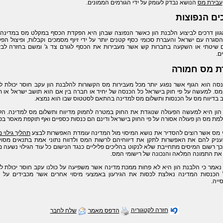
עבירת מס
הנושא נבדק לעומק על ידי הגורמים הממונים.
ים הנפוצות
גוון דרכים לביצוע הלבנת הון כאשר הנפוצה שבהן היא הפקדת הכסף במקלט מס במדינה 
סגרה עם ישראל והעברת סכומי כסף קטנים יותר על ידי זיוף מסמכים וקבלות, ופיצול הפ
ם שיטתי או השקעה בחברות קש אשר מעבירות את הכסף לגורם צד ג' ומשם בחזרה לבע
ם.
ת מס חמורה
סה הוא הגוף אשר נפגע יותר מכל מעבירות מס הקשורות להלבנת הון עקב חוסר יכולת ל
 מס. למעשה על פי חוק בישראל כל הכנסה של יחיד או חברה בין אם הוא תושב ישראל או 
יב בדיווח מס על הכנסות ותשלום מס למדינה בהתאם לסטטוס שבו הוא נמצא.
הון היא למעשה הפעולה שנוגדת את החוק במטרה לחמוק מדיווח ותשלום מס למדינה. הל
למת מס הן פעולה אסורה על פי החוק בישראל ודינם הם כנסות כספיים ואף תוקפת מאסר בפ
י מס אשר רוצים להסדיר את נושא המיסוי מול המדינה עומדת האפשרות לבצע
תהליך גילוי מ
ניק להם את האפשרות לתקן את דיווחיהם לרשות המס ולדווח נתוני אמת בתנאים מסויי
כך רשום המיסים מתחייבת שלא לנקוט בהליכים פליליים כנגד הנישום כל עוד הגילוי נשעה מ
את התמונה המלאה והנכונה של רישומי המס.
 נאמר כי הלבנת הון היא לא פחות ממכת מדינה אשר משפיעה על כולנו עקב חוסר יכולת ל
הכנסות המדינה נאלצת לכסות את הגירעון באמצעי מיסוי אחרים אשר מכבידים על 
ייה.
חזרה לקטגוריה
הדפס מאמר
שלח לחבר