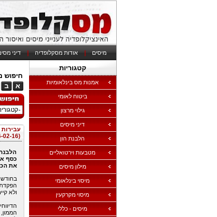
מיסים
|
אודות מסקלופדיה
|
דיני מסי
קטגוריות
חיפוש מי
אמנות מס בינלאומיות
א
ב
ביטוח לאומי
גילוי מרצון
דיני מיסים
עבירות 
(16-02-16)
הלבנת הון
הלבנת 
מטבעות וירטואליים
כסף אש
את הכס
מילון מיסים
מיסוי בינלאומי
הפקדת מ
ולא קיי
מיסוי מקרקעין
הדיווחי
מיסים - כללי
הממון,