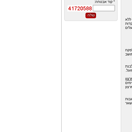
*
קוד אבטחה:
ללא
קדות
לים
פקח
תושב
בנת
ועל.
רצון
מים
רצון
גבות
שאר