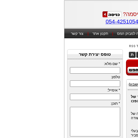
סמה?
054-425105
 למבזק המס
|
תקנון אתר
|
צור קשר
טופס יצירת קשר
ת
*
שם מלא:
טלפון:
שבון)
*
אימייל:
 של
פכו
*
תוכן:
לה של
שודה
בעלי
סביר