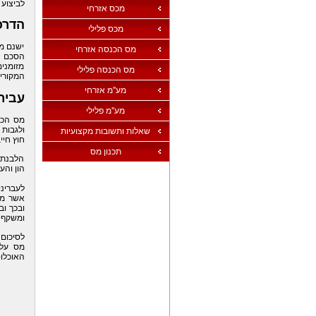
לביצוע
מכס אזרחי
הדרכ
מכס פלילי
ישנם מ
מס הכנסה אזרחי
הסכם ה
מזומני
מס הכנסה פלילי
המקוריי
מע''מ אזרחי
עביר
מע''מ פלילי
מס הכנ
ולגבות
שאלות ותשובות מקצועיות
חוץ חי
תכנון מס
הלבנת 
הון והע
לעברינ
אשר מע
ובכך וב
ומשקף 
לסיכום
מס על 
האוכלוס