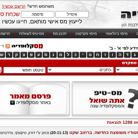
משתמש חדש?
הרשם עכשיו!
שכחת סי
לייעוץ מס אישי מותאם, חייגו עכשיו
4
ם
|
מיסוי בינלאומי
|
מיסוי מקרקעין
|
תכנון מס
|
מס-טיפ לשאלות
|
הרשמה
דע לפי א' - ב'
ג
ד
ה
ו
ז
ח
ט
י
כ
ל
מ
נ
ס
ע
פ
צ
ק
ר
ש
 תוצאות
טודיו משופצת כחדשה. ברחוב שקט
(20-11-13)
נכתב ע"י דורון, טיקוצקי, צדרבוים 