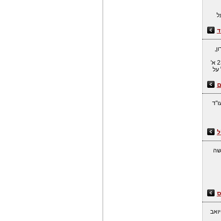
ל
ד
ן,
מכוח סעיף 221 לפקודת מס הכנסה, סעיף 101 לחוק מיסוי מקרקעין, סעיף 121 לחוק מע"מ, סעיף 231 א'
טיל על
ם
ו"ד
ל
משה
ס
יואב