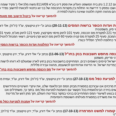
כזכור, ביום 1.2.12 נתן בית המשפט העליון את פסק דינו בע"א 8114/09 משה מלכיאלי נ' פקיד שומה
ושבו נפסק כי דרישת אי התלות בין מקורות ההכנסה של בני זוג כתנאי לזכאות לחישוב נפרד ע
הם מהווה חזקה חלוטה שאינה ניתנת לסתירה.
להמשך קריאה על
ביטול חישוב מס מאוח
 ועדות הכופר ברשות המסים
(20-11-13)
נכתב ע"י ירון טיקוצקי, עו"ד (רו"ח); אלי דורו
י סיון, משפטנית
לפקודת המכס, סעיף 25 לפקודת מס קניה וסעיף 60 לחוק מס רכוש וקרן פיצויים, רשאי המנהל לה
 כחלופה להליך הפלילי כנגדו.
להמשך קריאה על
החלטות ועדות הכופר ברשות המסי
סה מחפש חשבונות בנק בחו"ל
(11-06-13)
נכתב ע"י אלי דורון, עו"ד; ירון טיקוצקי, ע
דני פריימן, משפטן
שראל קיימים נישומים רבים, המחזיקים בחשבונות בנק בחוץ לארץ שמעולם לא דווחו לרשות
דינת ישראל. אי הדיווח אודותיהם לכשעצמו, מהווה עבירה פלילית.
להמשך קריאה על
מס הכנסה מחפש חשבונות בנק בחו"
למניעת כפל מס
(27-10-13)
נכתב ע"י ירון טיקוצקי, עו"ד (רו"ח); אלי דורון, עו"ד; עמית 
מרכזים אנו עבורכם במסגרת מבזק המס הבינלאומי שלנו, את עיקרי השינויים והחידושים
ם בזירה הבינלאומית בכל הקשור עם האמנות למניעת כפל מס. בתוך כך, משתדלים אנו
בנוגע לשיעורי המס המתחייבים בניכוי במקור במדינות העולם, תוך מתן דגש על מדינות
ת את משרדנו במסגרת פעילותו השוטפת היומיומית.
להמשך קריאה על
אמנות למניעת כפל מ
י קומורו למשט המרמרה
(17-10-13)
נכתב ע"י אלי דורון, עו"ד; ירון טיקוצקי, עו"ד (רו"ח); 
"ד