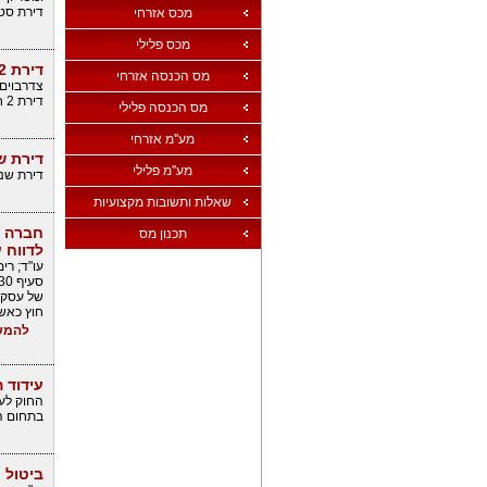
דירת סטוד
מכס אזרחי
מכס פלילי
דירת 2 חדרים ממוקמת ברחוב מרכזי בבוקרשט.
מס הכנסה אזרחי
צדרבוים ע
דירת 2 חדרים ממוקמת ברחוב מרכזי בבוקרשט. מחיר מבוקש: 74,800 אירו
מס הכנסה פלילי
מע''מ אזרחי
דירת ש
מע''מ פלילי
דירת שני 
שאלות ותשובות מקצועיות
חברה ש
תכנון מס
לדווח 
עו"ד; רימ
חוץ כאש
להמש
עידוד 
החוק לעי
בתחום ה
ביטול 