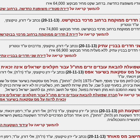
יו משופצת כחדשה. ברחוב שקט מחיר מבוקש: 64,000 אירו
להמשך קריאה על
דירת סטודיו משופצת כחדשה. ברחוב שק
(20-11-13)
נכתב ע"י דורון, טיקוצקי,
ו"ד ונוטריון
להמשך קריאה על
דירת 2 חדרים ממוקמת ברחוב מרכזי בבוקרשט.
ני חדרים בבניין עתיק
(20-11-13)
נכתב ע"י דורון, טיקוצקי, צדרבוים עו"ד ונוטריון
חדרים בבניין עתיק. ללא מעלית מחיר מבוקש: 66,900 אירו
להמשך קריאה על
דירת שני חדרים בבניין עתי
פועלת להבאת עובדים זרים מחו"ל עבור חקלאים ישראלים אינה זכאית
על מס עסקאות בשיעור אפס
(20-11-13)
נכתב ע"י ירון טיקוצקי, עו"ד (רו"ח); אלי דורון
ון זינאתי, עו"ד
סעיף 30(א) לחוק מס ערך מוסף, תשל"ו-1975 (להלן: "החוק"), מטיל מס עסקאות בשיעור אפס על 
של עסקאות וביניהן, בסעיף קטן 5 שבו, על מתן שירות לתושב חוץ, כשלעניין זה לא יראו שירות כנית
ר נושא ההסכם הוא מתן השירות בפועל, נוסף על תושב החוץ, גם לתושב ישראל בישראל,
ך קריאה על
חברה שפועלת להבאת עובדים זרים מחו"ל עבור חקלאים ישראלים אינ
זכאית לדווח על מס עסקאות בשיעור אפ
השקעות הון
(20-11-13)
נכתב ע"י ירון טיקוצקי, עו"ד (רו"ח); אלי דורון, עו"ד; רימון זינאתי, עו
דוד השקעות הון (להלן: "החוק"), הינו אחד הכלים המרכזיים לעידוד השקעות במשק הישראלי
תעשייה והטכנולוגיה.
להמשך קריאה על
עידוד השקעות הו
חישוב מס מאוחד
(20-11-13)
נכתב ע"י ירון טיקוצקי, עו"ד (רו"ח); אלי דורון, עו"ד; רימון זי