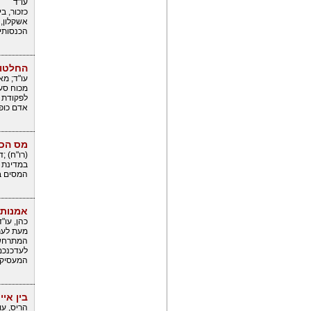
עו"ד
אשקלון, 
הכנסותי
החלטות
עו"ד; מא
אדם כופר
מס הכנ
(רו"ח) ;
במדינת י
המסים במ
אמנות 
כהן, עו"ד
מעת לעת 
המתרחשי
לעדכנכם 
המעסיקו
בין אי
הריס, עו