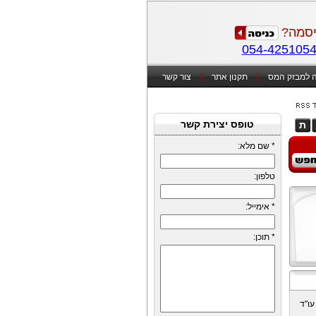
סמה?
054-425105
 למבזק המס
|
תקנון אתר
|
צור קשר
טופס יצירת קשר
ת
*
שם מלא:
טלפון:
*
אימייל:
*
תוכן:
עו"ד