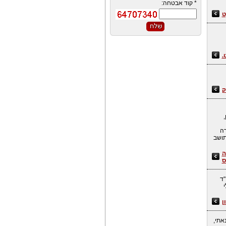
*
קוד אבטחה:
ט
ק
,
שורה
ן לתושב
ה
ס
"ד
ן
נאתי,