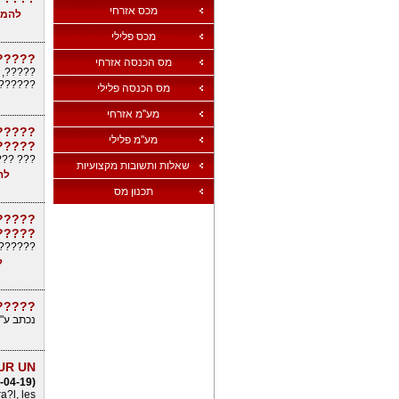
מכס אזרחי
להמש
מכס פלילי
?????
מס הכנסה אזרחי
???????
? ?????
מס הכנסה פלילי
מע''מ אזרחי
?????
מע''מ פלילי
?????
, ?????
שאלות ותשובות מקצועיות
לה
תכנון מס
??? ?
?????
???????
ל
?????
נכתב ע"
UR UN
-04-19)
a?l, les