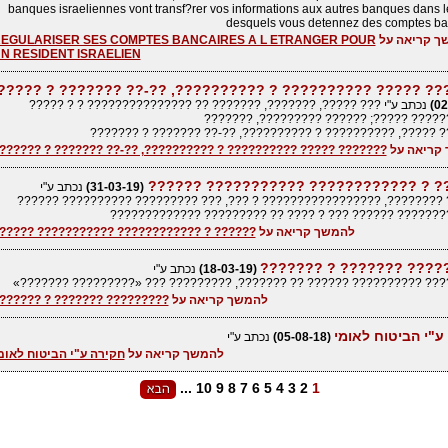
banques israeliennes vont transf?rer vos informations aux autres banques dans 
desquels vous detennez des comptes ba
ך קריאה על
EGULARISER SES COMPTES BANCAIRES A L ETRANGER POUR
N RESIDENT ISRAELIEN
????? ????? ?????????? ? ??????????, ??-?? ??????? ? ??
נכתב ע"י ??? ?????, ???????, ??????? ?? ??????????????? ? ? ?????
??????????? ?????; ?????? ?????????, 
??????? ?????, ?????????? ? ??????????, ??-?? ??????? ? 
קריאה על
?????? ????? ?????????? ? ??????????, ??-?? ??????? ? ???????
?????? ? ???????????? ??????????? ?
(31-03-19)
נכתב ע"י
?????? ????????, ????????????????? ? ???, ??? ????????? ??????????
????????????? ?????? ??? ? ???? ?? ????????? ??????
להמשך קריאה על
????? ? ???????????? ??????????? ??????
????????? ??????? ? ??
(18-03-19)
נכתב ע"י
????????? ?????????? ?????? ?? ???????, ????????? ??? «????????? ?
להמשך קריאה על
???????? ??????? ? ???????
ע"י הביטוח לאומי
(05-08-18)
נכתב ע"י
להמשך קריאה על
חקירה ע"י הביטוח לאומ
...
10
9
8
7
6
5
4
3
2
1