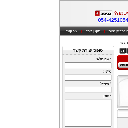
סמה?
054-425105
 למבזק המס
|
תקנון אתר
|
צור קשר
טופס יצירת קשר
ת
*
שם מלא:
טלפון:
*
אימייל:
*
תוכן: