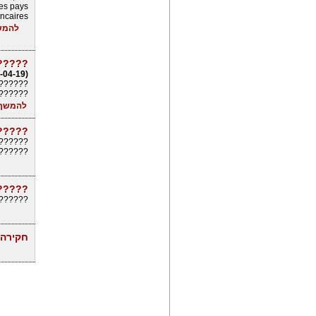
les pays
ncaires
להמש
?????
(02-04-19)
???????
???????
להמשך 
?????
 ??????
???????
?????
??????»
חקירה 