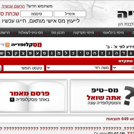
משתמש חדש?
הרשם עכשיו!
שכחת סי
לייעוץ מס אישי מותאם, חייגו עכשיו
4
ם
|
מיסוי בינלאומי
|
מיסוי מקרקעין
|
תכנון מס
|
מס-טיפ לשאלות
|
הרשמה
דע לפי א' - ב'
ג
ד
ה
ו
ז
ח
ט
י
כ
ל
מ
נ
ס
ע
פ
צ
ק
ר
ש
תוצאות
10 ??????, ??????? ?????????? ????? ??????? ????????????
???
(01-07-19)
נכתב ע"י