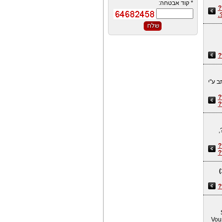
*
קוד אבטחה:
1
?
?
 ע"י
?
?
,
?
?
?
Vous